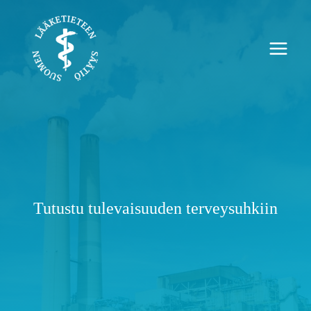
Siirry
sisältöön
Tutustu tulevaisuuden terveysuhkiin