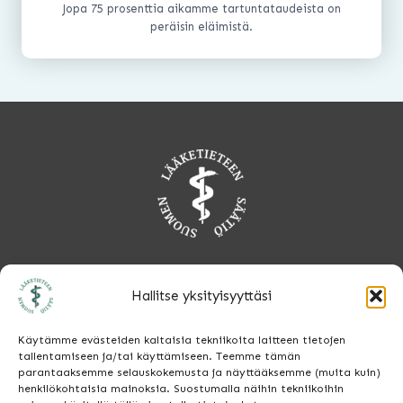
Jopa 75 prosenttia aikamme tartuntataudeista on
peräisin eläimistä.
Hallitse yksityisyyttäsi
Etusivu
Tulevaisuuden lääketiedettä
Käytämme evästeiden kaltaisia tekniikoita laitteen tietojen
Lahjoita
tallentamiseen ja/tai käyttämiseen. Teemme tämän
parantaaksemme selauskokemusta ja näyttääksemme (muita kuin)
Ota yhteyttä
henkilökohtaisia mainoksia. Suostumalla näihin tekniikoihin